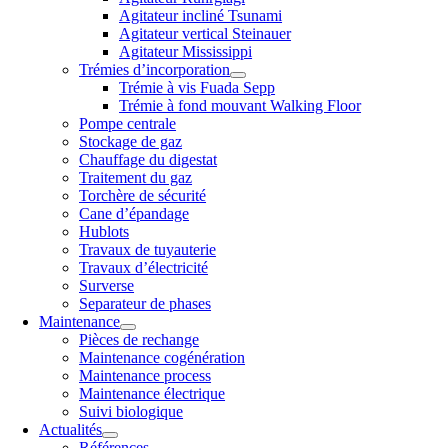
Agitateur incliné Tsunami
Agitateur vertical Steinauer
Agitateur Mississippi
Trémies d’incorporation
Trémie à vis Fuada Sepp
Trémie à fond mouvant Walking Floor
Pompe centrale
Stockage de gaz
Chauffage du digestat
Traitement du gaz
Torchère de sécurité
Cane d’épandage
Hublots
Travaux de tuyauterie
Travaux d’électricité
Surverse
Separateur de phases
Maintenance
Pièces de rechange
Maintenance cogénération
Maintenance process
Maintenance électrique
Suivi biologique
Actualités
Références