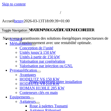
Skip to content
iogaz-hochreiter@biogaz-hochreiter.fr
/
+33 3 67 241 241
Accueil
benny
2026-03-13T18:09:39+01:00
MÉTHANISATION
PYROGAZÉIFICATION
HOCHREITER
Toggle Navigation
Nous vous garantissons des solutions énergétiques respectueuses de
Accueil
l’environnement avec une rentabilité optimale.
Méthanisation
Conception de l’unité
Unités jusqu’à 150 kW
Unités à partir de 150 kW
Valorisation par cogénération
Valorisation par injection ou GNL
Pyrogazéification
Avantages
HODEUTZ V6 150 KW
Nous concevons votre installation
HODEUTZ V8 210 KW
HOMAN H130LE 285 KW
Conteneurs clés en main
Equipements
Agitateurs
Roue à palettes Tsunami
Agitateur Rührgiagl