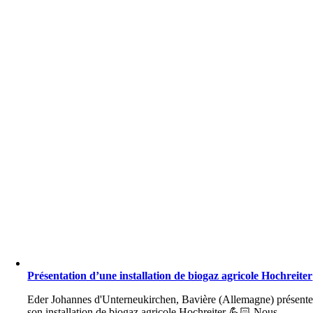
Présentation d’une installation de biogaz agricole Hochreiter
Eder Johannes d'Unterneukirchen, Bavière (Allemagne) présent
son installation de biogaz agricole Hochreiter 💪🏻 Nous