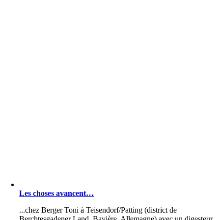
Les choses avancent…
...chez Berger Toni à Teisendorf/Patting (district de
Berchtesgadener Land, Bavière, Allemagne) avec un digesteur