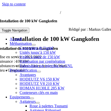
Skip to content
iogaz-hochreiter@biogaz-hochreiter.fr
/
+33 3 67 241 241
Installation de 100 kW Gangkofen
Rédigé par : Markus Galle
Toggle Navigation
Installation de 100 kW Gangkofen
Accueil
Méthanisation
Conception de l’unité
nstallation de 100 kW à Gangkofen
Unités jusqu’à 150 kW
ise en service : 2021/2022
Unités à partir de 150 kW
uissance : 100 kW
Valorisation par cogénération
ubstances utilisées : Lisier, fumier, NaWaro
Valorisation par injection ou GNL
ieu : Gangkofen
Pyrogazéification
Avantages
HODEUTZ V6 150 KW
HODEUTZ V8 210 KW
HOMAN H130LE 285 KW
Conteneurs clés en main
Equipements
Agitateurs
Roue à palettes Tsunami
Agitateur Rührgiagl