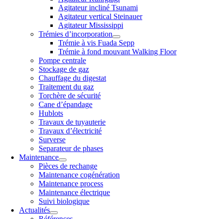
Agitateur incliné Tsunami
Agitateur vertical Steinauer
Agitateur Mississippi
Trémies d’incorporation
Trémie à vis Fuada Sepp
Trémie à fond mouvant Walking Floor
Pompe centrale
Stockage de gaz
Chauffage du digestat
Traitement du gaz
Torchère de sécurité
Cane d’épandage
Hublots
Travaux de tuyauterie
Travaux d’électricité
Surverse
Separateur de phases
Maintenance
Pièces de rechange
Maintenance cogénération
Maintenance process
Maintenance électrique
Suivi biologique
Actualités
Références