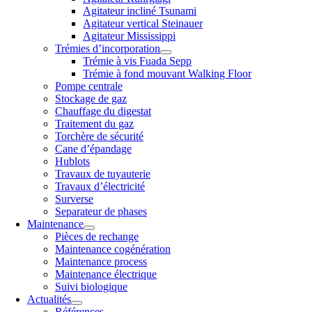
Agitateur incliné Tsunami
Agitateur vertical Steinauer
Agitateur Mississippi
Trémies d’incorporation
Trémie à vis Fuada Sepp
Trémie à fond mouvant Walking Floor
Pompe centrale
Stockage de gaz
Chauffage du digestat
Traitement du gaz
Torchère de sécurité
Cane d’épandage
Hublots
Travaux de tuyauterie
Travaux d’électricité
Surverse
Separateur de phases
Maintenance
Pièces de rechange
Maintenance cogénération
Maintenance process
Maintenance électrique
Suivi biologique
Actualités
Références