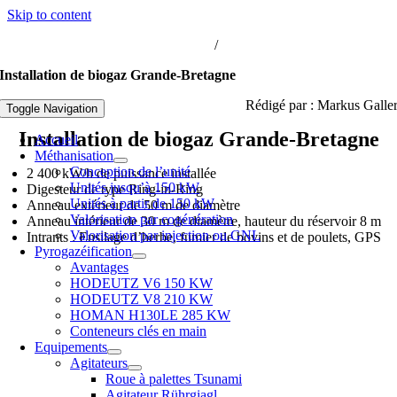
Skip to content
iogaz-hochreiter@biogaz-hochreiter.fr
/
+33 3 67 241 241
Installation de biogaz Grande-Bretagne
Rédigé par : Markus Galle
Toggle Navigation
Installation de biogaz Grande-Bretagne
Accueil
Méthanisation
Conception de l’unité
2 400 kW/h de puissance installée
Unités jusqu’à 150 kW
Digesteur de type Ring-in-Ring
Unités à partir de 150 kW
Anneau extérieur de 50 m de diamètre
Valorisation par cogénération
Anneau intérieur de 30 m de diamètre, hauteur du réservoir 8 m
Valorisation par injection ou GNL
Intrants : Ensilage d’herbe, fumier de bovins et de poulets, GPS
Pyrogazéification
Avantages
HODEUTZ V6 150 KW
HODEUTZ V8 210 KW
HOMAN H130LE 285 KW
Conteneurs clés en main
Equipements
Agitateurs
Roue à palettes Tsunami
Agitateur Rührgiagl