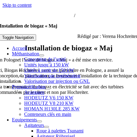
Skip to content
iogaz-hochreiter@biogaz-hochreiter.fr
/
+33 3 67 241 241
Installation de biogaz « Maj
Rédigé par : Verena Hochreite
Toggle Navigation
Installation de biogaz « Maj
Accueil
Méthanisation
Conception de l’unité
n Pologne, l’usine de biogaz « Maj » a été mise en service.
Unités jusqu’à 150 kW
ci, Biogas Hochreiter, avec son partenaire en Pologne, a assuré la
Unités à partir de 150 kW
onception, la planification, la livraison et l’installation de la technique d
Valorisation par cogénération
’installation.
Valorisation par injection ou GNL
a transformation du biogaz en électricité se fait avec des turbines
Pyrogazéification
ommandées par le client et non par Hochreiter.
Avantages
HODEUTZ V6 150 KW
HODEUTZ V8 210 KW
HOMAN H130LE 285 KW
Conteneurs clés en main
Equipements
Agitateurs
Roue à palettes Tsunami
Agitateur Rührgiagl