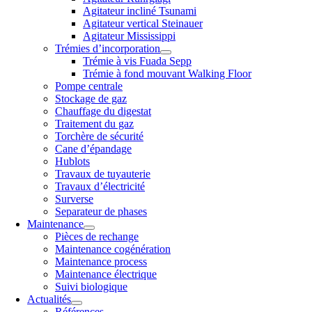
Agitateur incliné Tsunami
Agitateur vertical Steinauer
Agitateur Mississippi
Trémies d’incorporation
Trémie à vis Fuada Sepp
Trémie à fond mouvant Walking Floor
Pompe centrale
Stockage de gaz
Chauffage du digestat
Traitement du gaz
Torchère de sécurité
Cane d’épandage
Hublots
Travaux de tuyauterie
Travaux d’électricité
Surverse
Separateur de phases
Maintenance
Pièces de rechange
Maintenance cogénération
Maintenance process
Maintenance électrique
Suivi biologique
Actualités
Références