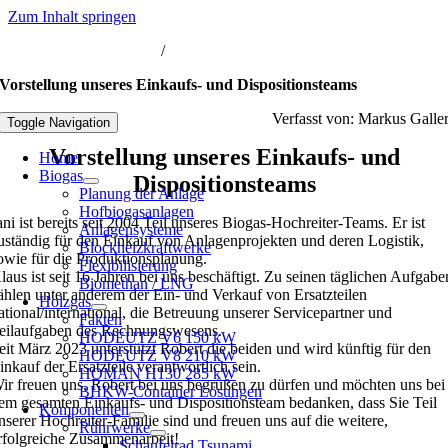
Zum Inhalt springen
nfo@biogas-hochreiter.de
/
+49 8074 91566-0
Vorstellung unseres Einkaufs- und Dispositionsteams
Verfasst von: Markus Galle
Toggle Navigation
Vorstellung unseres Einkaufs- und
Home
Biogas
Dispositionsteams
Planung der Anlage
Hofbiogasanlagen
ani ist bereits seit 2004 Teil unseres Biogas-Hochreiter-Teams. Er ist
Anlagensysteme
uständig für den Einkauf von Anlagenprojekten und deren Logistik,
Blockheizkraftwerke
owie für die Produktionsplanung.
Flexibilisierung
laus ist seit 16 Jahren bei uns beschäftigt. Zu seinen täglichen Aufgabe
Biomethan / LNG
ählen unter anderem der Ein- und Verkauf von Ersatzteilen
Holzgas
ational/international, die Betreuung unserer Servicepartner und
Fakten
eilaufgaben des Rechnungswesens.
HODEUTZ V6 150 kW
eit März 2023 unterstützt Robert die beiden und wird künftig für den
HODEUTZ V8 210 kW
inkauf der Ersatzteile verantwortlich sein.
HOMAN H130 285 kW
ir freuen uns, Robert bei uns begrüßen zu dürfen und möchten uns bei
BHKW-Container Lösungen
em gesamten Einkaufs- und Dispositionsteam bedanken, dass Sie Teil
Komponenten
nserer Hochreiter-Familie sind und freuen uns auf die weitere,
Rührwerke
rfolgreiche Zusammenarbeit!
Schaufelrad Tsunami