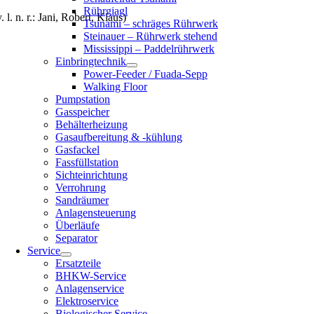
Rührgiagl
v. l. n. r.: Jani, Robert, Klaus)
Tsunami – schräges Rührwerk
Steinauer – Rührwerk stehend
Mississippi – Paddelrührwerk
Einbringtechnik
Power-Feeder / Fuada-Sepp
Walking Floor
Pumpstation
Gasspeicher
Behälterheizung
Gasaufbereitung & -kühlung
Gasfackel
Fassfüllstation
Sichteinrichtung
Verrohrung
Sandräumer
Anlagensteuerung
Überläufe
Separator
Service
Ersatzteile
BHKW-Service
Anlagenservice
Elektroservice
Biologischer Service