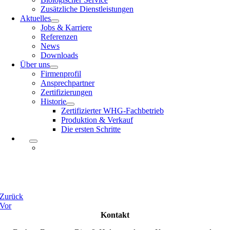
Zusätzliche Dienstleistungen
Aktuelles
Jobs & Karriere
Referenzen
News
Downloads
Über uns
Firmenprofil
Ansprechpartner
Zertifizierungen
Historie
Zertifizierter WHG-Fachbetrieb
Produktion & Verkauf
Die ersten Schritte
Zurück
Vor
Kontakt